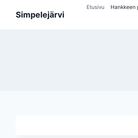
Siirry
Etusivu
Hankkeen 
sisältöön
Simpelejärvi