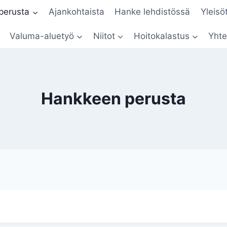
perusta
Ajankohtaista
Hanke lehdistössä
Yleisö
Valuma-aluetyö
Niitot
Hoitokalastus
Yhte
Hankkeen perusta